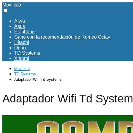
Movilisto
Aiwa
Asus
Elephone
Gane con la recomendación de Romeo Octav
Hitachi
Oppo
TD Systems
Xiaomi
Movilisto
TD Systems
Adaptador Wifi Td Systems
Adaptador Wifi Td Syste