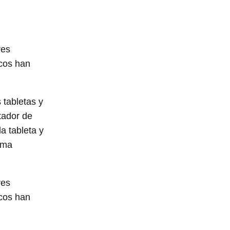
res
icos han
 tabletas y
tador de
a tableta y
sma
res
icos han