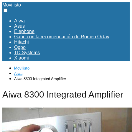
Movilisto
Aiwa
Asus
Elephone
Gane con la recomendación de Romeo Octav
Hitachi
Oppo
TD Systems
Xiaomi
Movilisto
Aiwa
Aiwa 8300 Integrated Amplifier
Aiwa 8300 Integrated Amplifier