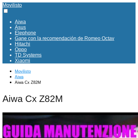
Movilisto
Aiwa
Asus
Elephone
Gane con la recomendación de Romeo Octav
Hitachi
Oppo
TD Systems
Xiaomi
Movilisto
Aiwa
Aiwa Cx Z82M
Aiwa Cx Z82M