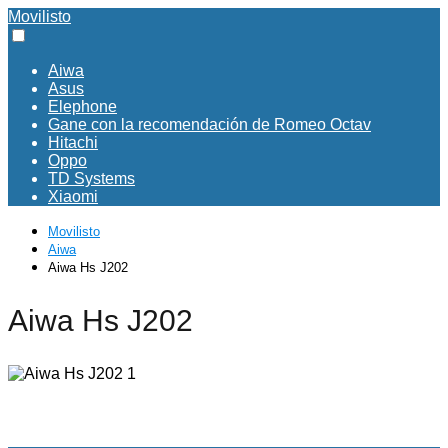
Movilisto
Aiwa
Asus
Elephone
Gane con la recomendación de Romeo Octav
Hitachi
Oppo
TD Systems
Xiaomi
Movilisto
Aiwa
Aiwa Hs J202
Aiwa Hs J202