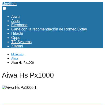
Movilisto
Aiwa
Asus
Elephone
Gane con la recomendación de Romeo Octav
Hitachi
Oppo
TD Systems
Xiaomi
Movilisto
Aiwa
Aiwa Hs Px1000
Aiwa Hs Px1000