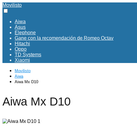
Movilisto
Aiwa
Asus
Elephone
Gane con la recomendación de Romeo Octav
Hitachi
Oppo
TD Systems
Xiaomi
Movilisto
Aiwa
Aiwa Mx D10
Aiwa Mx D10