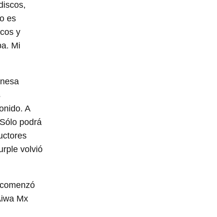
discos,
to es
scos y
ba. Mi
onesa
s
onido. A
 Sólo podrá
uctores
rple volvió
a comenzó
Aiwa Mx