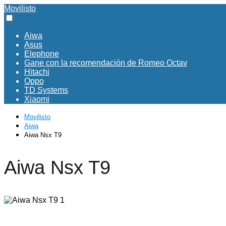
Movilisto
Aiwa
Asus
Elephone
Gane con la recomendación de Romeo Octav
Hitachi
Oppo
TD Systems
Xiaomi
Movilisto
Aiwa
Aiwa Nsx T9
Aiwa Nsx T9