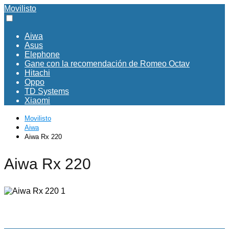
Movilisto
Aiwa
Asus
Elephone
Gane con la recomendación de Romeo Octav
Hitachi
Oppo
TD Systems
Xiaomi
Movilisto
Aiwa
Aiwa Rx 220
Aiwa Rx 220