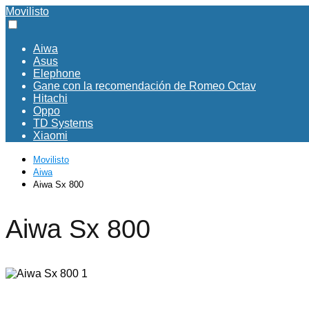
Movilisto
Aiwa
Asus
Elephone
Gane con la recomendación de Romeo Octav
Hitachi
Oppo
TD Systems
Xiaomi
Movilisto
Aiwa
Aiwa Sx 800
Aiwa Sx 800