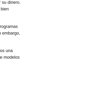
 su dinero.
 bien
 programas
in embargo,
mos una
de modelos