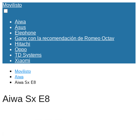
Movilisto
Aiwa
Asus
Elephone
Gane con la recomendación de Romeo Octav
Hitachi
Oppo
TD Systems
Xiaomi
Movilisto
Aiwa
Aiwa Sx E8
Aiwa Sx E8