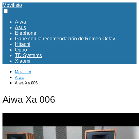
Movilisto
Aiwa
Asus
Elephone
Gane con la recomendación de Romeo Octav
Hitachi
Oppo
TD Systems
Xiaomi
Movilisto
Aiwa
Aiwa Xa 006
Aiwa Xa 006