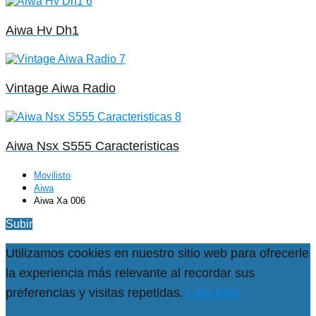
Aiwa Hv Dh1
Vintage Aiwa Radio
Aiwa Nsx S555 Caracteristicas
Movilisto
Aiwa
Aiwa Xa 006
Subir
Utilizamos cookies en nuestro sitio web para ofrecerle
la experiencia más relevante al recordar sus
preferencias y visitas repetidas.
Leer Más