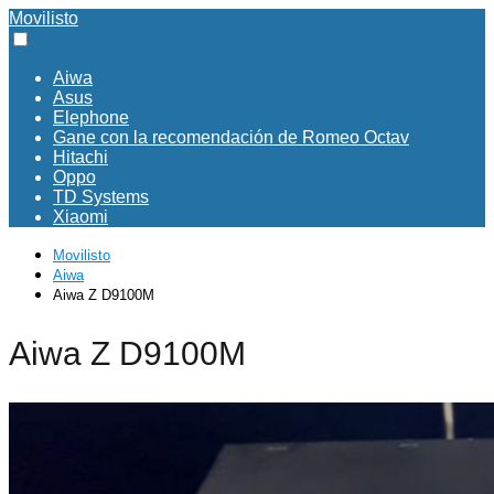
Movilisto
Aiwa
Asus
Elephone
Gane con la recomendación de Romeo Octav
Hitachi
Oppo
TD Systems
Xiaomi
Movilisto
Aiwa
Aiwa Z D9100M
Aiwa Z D9100M