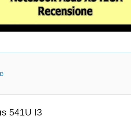
I3
us 541U I3