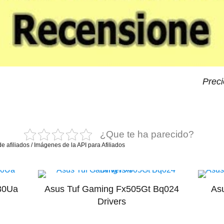
Preci
¿Que te ha parecido?
e afiliados / Imágenes de la API para Afiliados
430Ua
Asus Tuf Gaming Fx505Gt Bq024
As
Drivers