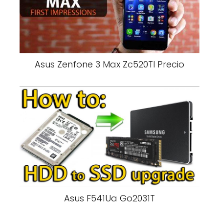
Asus Zenfone 3 Max Zc520Tl Precio
Asus F541Ua Go2031T