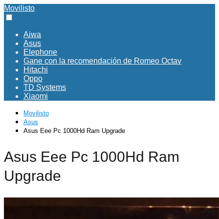
Movilisto
Aiwa
Asus
Elephone
Gane con la recomendación de Romeo Octav
Hitachi
Oppo
TD Systems
Xiaomi
Movilisto
Asus
Asus Eee Pc 1000Hd Ram Upgrade
Asus Eee Pc 1000Hd Ram
Upgrade