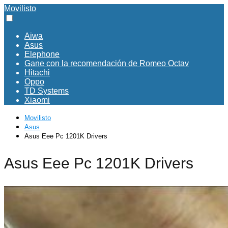
Movilisto
Aiwa
Asus
Elephone
Gane con la recomendación de Romeo Octav
Hitachi
Oppo
TD Systems
Xiaomi
Movilisto
Asus
Asus Eee Pc 1201K Drivers
Asus Eee Pc 1201K Drivers