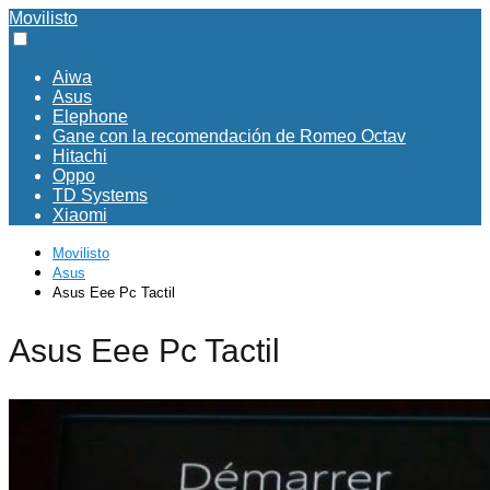
Movilisto
Aiwa
Asus
Elephone
Gane con la recomendación de Romeo Octav
Hitachi
Oppo
TD Systems
Xiaomi
Movilisto
Asus
Asus Eee Pc Tactil
Asus Eee Pc Tactil