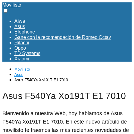
Movilisto
Aiwa
Asus
Elephone
Gane con la recomendación de Romeo Octav
Hitachi
Oppo
TD Systems
Xiaomi
Movilisto
Asus
Asus F540Ya Xo191T E1 7010
Asus F540Ya Xo191T E1 7010
Bienvenido a nuestra Web, hoy hablamos de Asus
F540Ya Xo191T E1 7010. En este nuevo artículo de
movilisto te traemos las más recientes novedades de