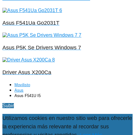
Asus F541Ua Go2031T
Asus P5K Se Drivers Windows 7
Driver Asus X200Ca
Movilisto
Asus
Asus F541U I5
Subir
Utilizamos cookies en nuestro sitio web para ofrecerle
la experiencia más relevante al recordar sus
preferencias y visitas repetidas.
Leer Más