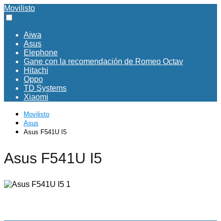
Movilisto
Aiwa
Asus
Elephone
Gane con la recomendación de Romeo Octav
Hitachi
Oppo
TD Systems
Xiaomi
Movilisto
Asus
Asus F541U I5
Asus F541U I5