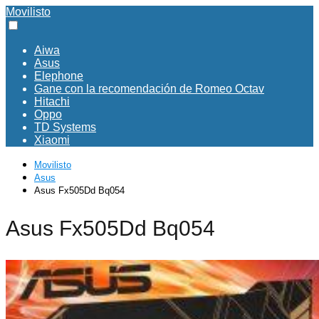
Movilisto
Aiwa
Asus
Elephone
Gane con la recomendación de Romeo Octav
Hitachi
Oppo
TD Systems
Xiaomi
Movilisto
Asus
Asus Fx505Dd Bq054
Asus Fx505Dd Bq054