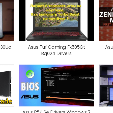
430Ua
Asus Tuf Gaming Fx505Gt
Asu
Bq024 Drivers
Asus P5K Se Drivers Windows 7
T