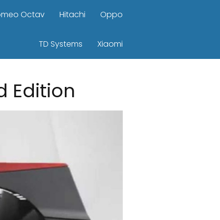
omeo Octav
Hitachi
Oppo
TD Systems
Xiaomi
d Edition