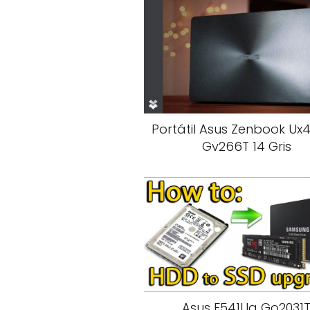
Portátil Asus Zenbook Ux
Gv266T 14 Gris
Asus F541Ua Go2031