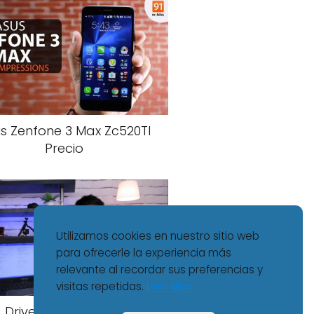
s Zenfone 3 Max Zc520Tl
Precio
Utilizamos cookies en nuestro sitio web
para ofrecerle la experiencia más
relevante al recordar sus preferencias y
visitas repetidas.
Leer Más
Driver Asus X200Ca