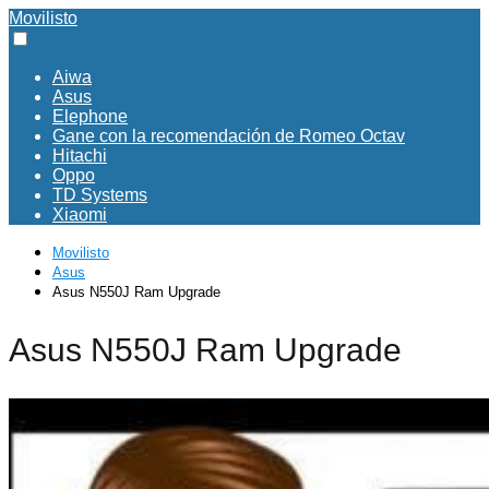
Movilisto
Aiwa
Asus
Elephone
Gane con la recomendación de Romeo Octav
Hitachi
Oppo
TD Systems
Xiaomi
Movilisto
Asus
Asus N550J Ram Upgrade
Asus N550J Ram Upgrade