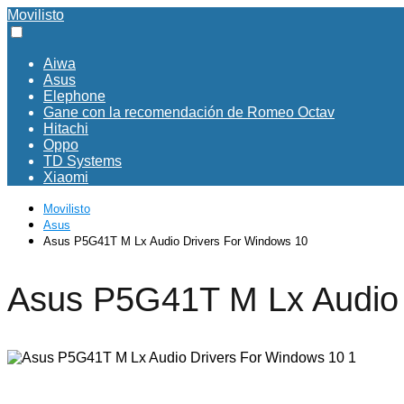
Movilisto
Aiwa
Asus
Elephone
Gane con la recomendación de Romeo Octav
Hitachi
Oppo
TD Systems
Xiaomi
Movilisto
Asus
Asus P5G41T M Lx Audio Drivers For Windows 10
Asus P5G41T M Lx Audio 