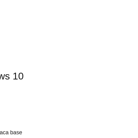
ws 10
laca base