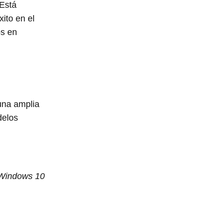
 Está
ito en el
os en
una amplia
delos
 Windows 10