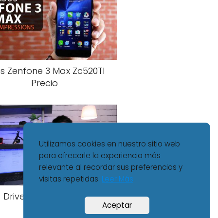
s Zenfone 3 Max Zc520Tl
Precio
Utilizamos cookies en nuestro sitio web
para ofrecerle la experiencia más
relevante al recordar sus preferencias y
visitas repetidas.
Leer Más
Driver Asus X200Ca
Aceptar