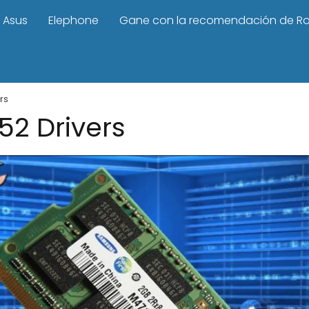
Asus
Elephone
Gane con la recomendación de R
rs
52 Drivers