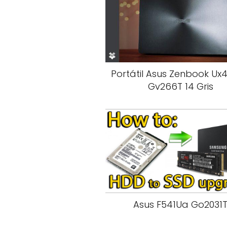
Portátil Asus Zenbook Ux
Gv266T 14 Gris
Asus F541Ua Go2031