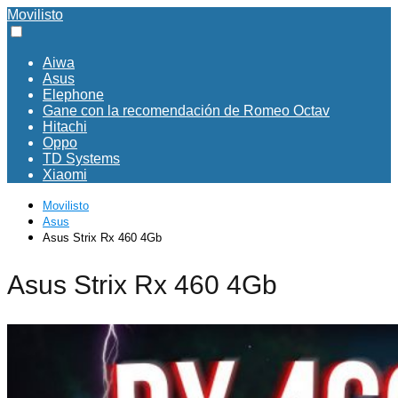
Movilisto
Aiwa
Asus
Elephone
Gane con la recomendación de Romeo Octav
Hitachi
Oppo
TD Systems
Xiaomi
Movilisto
Asus
Asus Strix Rx 460 4Gb
Asus Strix Rx 460 4Gb