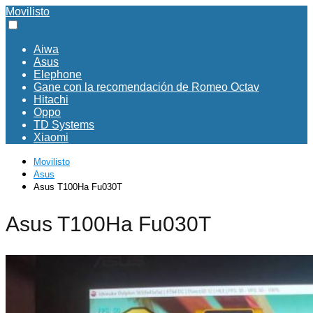
Movilisto
Aiwa
Asus
Elephone
Gane con la recomendación de Romeo Octav
Hitachi
Oppo
TD Systems
Xiaomi
Movilisto
Asus
Asus T100Ha Fu030T
Asus T100Ha Fu030T