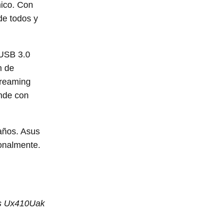
mico. Con
de todos y
 USB 3.0
n de
treaming
ande con
años. Asus
onalmente.
us Ux410Uak