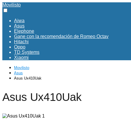
Movilisto
Aiwa
Asus
Elephone
Gane con la recomendación de Romeo Octav
Hitachi
Oppo
TD Systems
Xiaomi
Movilisto
Asus
Asus Ux410Uak
Asus Ux410Uak