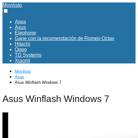
Movilisto
Aiwa
Asus
Elephone
Gane con la recomendación de Romeo Octav
Hitachi
Oppo
TD Systems
Xiaomi
Movilisto
Asus
Asus Winflash Windows 7
Asus Winflash Windows 7