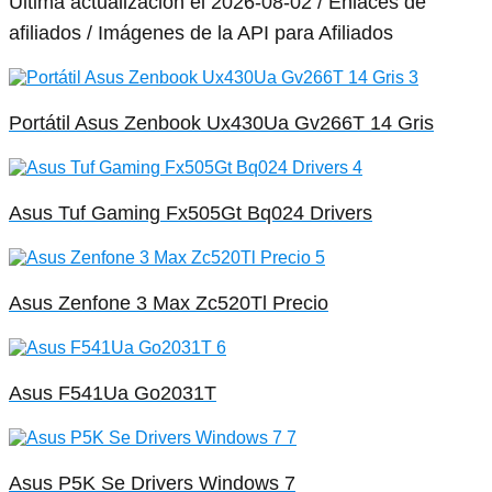
Última actualización el 2026-08-02 / Enlaces de
afiliados / Imágenes de la API para Afiliados
Portátil Asus Zenbook Ux430Ua Gv266T 14 Gris
Asus Tuf Gaming Fx505Gt Bq024 Drivers
Asus Zenfone 3 Max Zc520Tl Precio
Asus F541Ua Go2031T
Asus P5K Se Drivers Windows 7