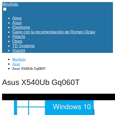
Movilisto
Aiwa
Asus
Elephone
Gane con la recomendación de Romeo Octav
Hitachi
Oppo
TD Systems
Xiaomi
Movilisto
Asus
Asus X540Ub Gq060T
Asus X540Ub Gq060T