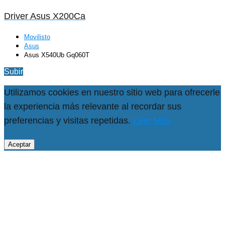
Driver Asus X200Ca
Movilisto
Asus
Asus X540Ub Gq060T
Subir
Utilizamos cookies en nuestro sitio web para ofrecerle
la experiencia más relevante al recordar sus
preferencias y visitas repetidas.
Leer Más
Aceptar