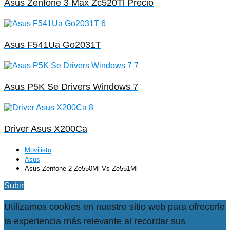
Asus Zenfone 3 Max Zc520Tl Precio
Asus F541Ua Go2031T
Asus P5K Se Drivers Windows 7
Driver Asus X200Ca
Movilisto
Asus
Asus Zenfone 2 Ze550Ml Vs Ze551Ml
Subir
Utilizamos cookies en nuestro sitio web para ofrecerle
la experiencia más relevante al recordar sus