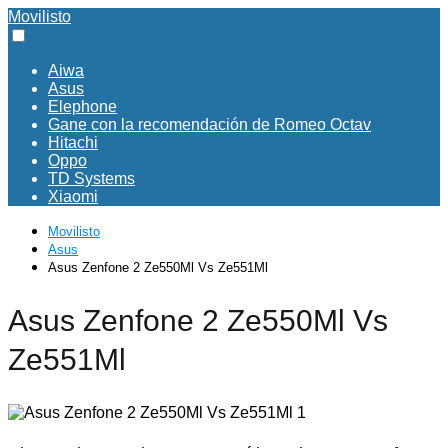
Movilisto
Aiwa
Asus
Elephone
Gane con la recomendación de Romeo Octav
Hitachi
Oppo
TD Systems
Xiaomi
Movilisto
Asus
Asus Zenfone 2 Ze550Ml Vs Ze551Ml
Asus Zenfone 2 Ze550Ml Vs
Ze551Ml