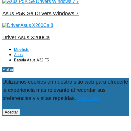
Asus P5K Se Drivers Windows 7
Driver Asus X200Ca
Movilisto
Asus
Bateria Asus A32 F5
Subir
Utilizamos cookies en nuestro sitio web para ofrecerle
la experiencia más relevante al recordar sus
preferencias y visitas repetidas.
Leer Más
Aceptar