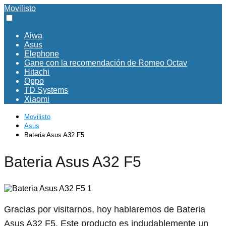
Movilisto
Aiwa
Asus
Elephone
Gane con la recomendación de Romeo Octav
Hitachi
Oppo
TD Systems
Xiaomi
Movilisto
Asus
Bateria Asus A32 F5
Bateria Asus A32 F5
Gracias por visitarnos, hoy hablaremos de Bateria
Asus A32 F5. Este producto es indudablemente un