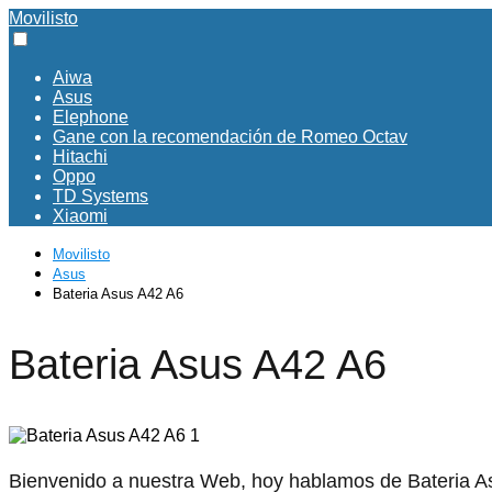
Movilisto
Aiwa
Asus
Elephone
Gane con la recomendación de Romeo Octav
Hitachi
Oppo
TD Systems
Xiaomi
Movilisto
Asus
Bateria Asus A42 A6
Bateria Asus A42 A6
Bienvenido a nuestra Web, hoy hablamos de Bateria As