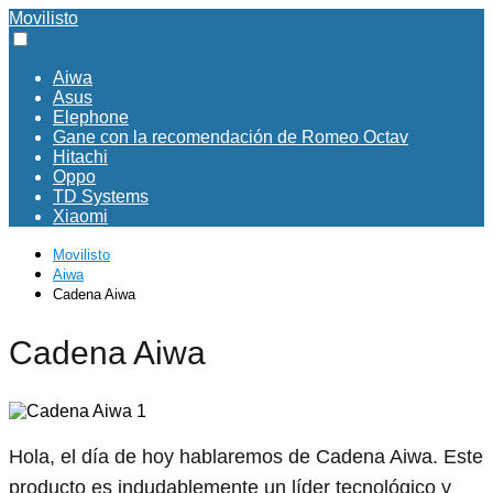
Movilisto
Aiwa
Asus
Elephone
Gane con la recomendación de Romeo Octav
Hitachi
Oppo
TD Systems
Xiaomi
Movilisto
Aiwa
Cadena Aiwa
Cadena Aiwa
Hola, el día de hoy hablaremos de Cadena Aiwa. Este
producto es indudablemente un líder tecnológico y