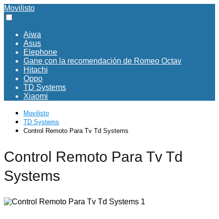
Movilisto
Aiwa
Asus
Elephone
Gane con la recomendación de Romeo Octav
Hitachi
Oppo
TD Systems
Xiaomi
Movilisto
TD Systems
Control Remoto Para Tv Td Systems
Control Remoto Para Tv Td
Systems