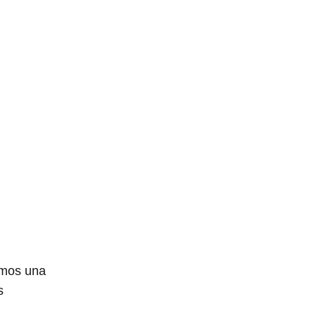
emos una
s