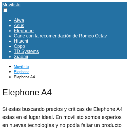
Movilisto
Aiwa
Asus
Elephone
Gane con la recomendación de Romeo Octav
Hitachi
Oppo
TD Systems
Xiaomi
Movilisto
Elephone
Elephone A4
Elephone A4
Si estas buscando precios y críticas de Elephone A4
estas en el lugar ideal. En movilisto somos expertos
en nuevas tecnologías y no podía faltar un producto