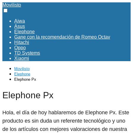
Movilisto
Aiwa
Asus
Elephone
Gane con la recomendación de Romeo Octav
Hitachi
Oppo
TD Systems
Xiaomi
Movilisto
Elephone
Elephone Px
Elephone Px
Hola, el día de hoy hablaremos de Elephone Px. Este
producto es sin duda un referente tecnológico y uno
de los artículos con mejores valoraciones de nuestra