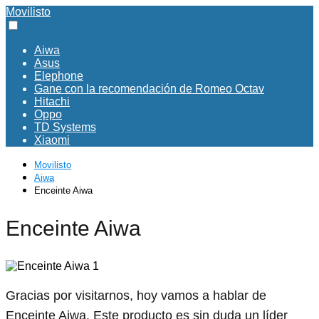
Movilisto
Aiwa
Asus
Elephone
Gane con la recomendación de Romeo Octav
Hitachi
Oppo
TD Systems
Xiaomi
Movilisto
Aiwa
Enceinte Aiwa
Enceinte Aiwa
Gracias por visitarnos, hoy vamos a hablar de
Enceinte Aiwa. Este producto es sin duda un líder