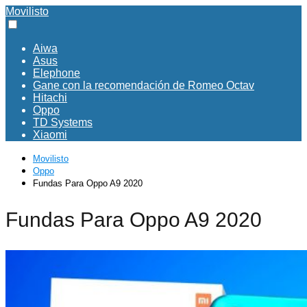
Movilisto
Aiwa
Asus
Elephone
Gane con la recomendación de Romeo Octav
Hitachi
Oppo
TD Systems
Xiaomi
Movilisto
Oppo
Fundas Para Oppo A9 2020
Fundas Para Oppo A9 2020