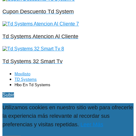
Cupon Descuento Td System
Td Systems Atencion Al Cliente
Td Systems 32 Smart Tv
Movilisto
TD Systems
Hbo En Td Systems
Subir
Utilizamos cookies en nuestro sitio web para ofrecerle
la experiencia más relevante al recordar sus
preferencias y visitas repetidas.
Leer Más