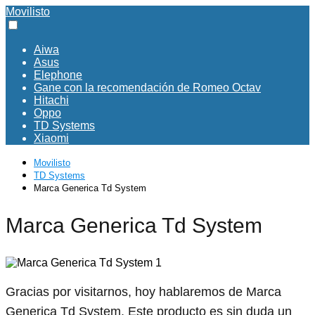
Movilisto
Aiwa
Asus
Elephone
Gane con la recomendación de Romeo Octav
Hitachi
Oppo
TD Systems
Xiaomi
Movilisto
TD Systems
Marca Generica Td System
Marca Generica Td System
Gracias por visitarnos, hoy hablaremos de Marca
Generica Td System. Este producto es sin duda un