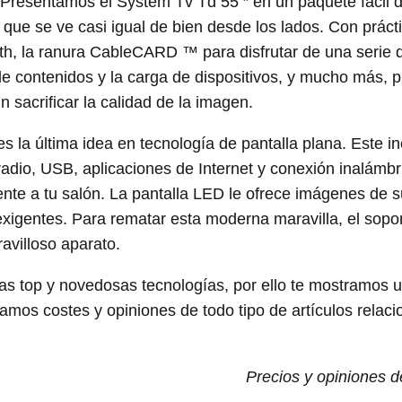
. Presentamos el System Tv Td 55 ″ en un paquete fácil 
que se ve casi igual de bien desde los lados. Con práct
th, la ranura CableCARD ™ para disfrutar de una serie 
e contenidos y la carga de dispositivos, y mucho más, 
 sacrificar la calidad de la imagen.
la última idea en tecnología de pantalla plana. Este in
adio, USB, aplicaciones de Internet y conexión inalámbri
nte a tu salón. La pantalla LED le ofrece imágenes de s
 exigentes. Para rematar esta moderna maravilla, el sopo
avilloso aparato.
s top y novedosas tecnologías, por ello te mostramos 
mos costes y opiniones de todo tipo de artículos relac
Precios y opiniones 