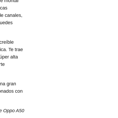
de montar
icas
de canales,
puedes
creíble
ca. Te trae
úper alta
rte
una gran
ionados con
de Oppo A50