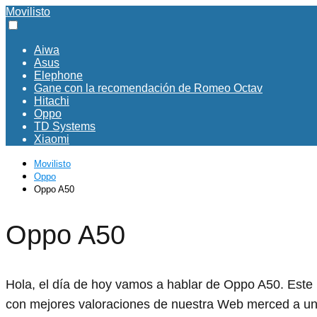
Movilisto
Aiwa
Asus
Elephone
Gane con la recomendación de Romeo Octav
Hitachi
Oppo
TD Systems
Xiaomi
Movilisto
Oppo
Oppo A50
Oppo A50
Hola, el día de hoy vamos a hablar de Oppo A50. Este p
con mejores valoraciones de nuestra Web merced a un