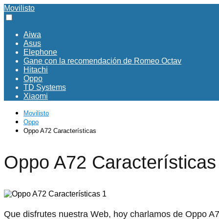
Movilisto
Aiwa
Asus
Elephone
Gane con la recomendación de Romeo Octav
Hitachi
Oppo
TD Systems
Xiaomi
Movilisto
Oppo
Oppo A72 Características
Oppo A72 Características
Que disfrutes nuestra Web, hoy charlamos de Oppo A72 