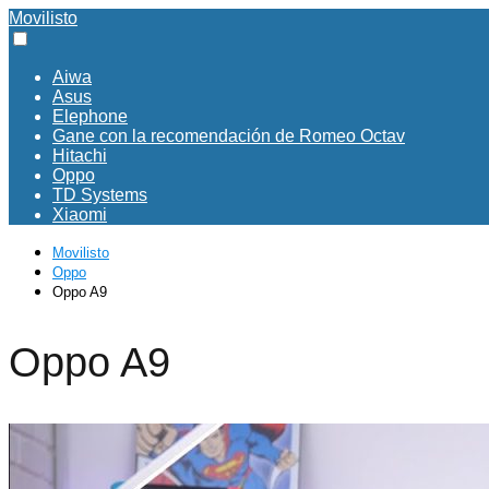
Movilisto
Aiwa
Asus
Elephone
Gane con la recomendación de Romeo Octav
Hitachi
Oppo
TD Systems
Xiaomi
Movilisto
Oppo
Oppo A9
Oppo A9