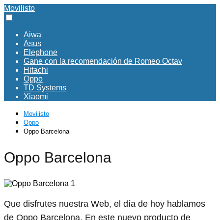
Movilisto
Aiwa
Asus
Elephone
Gane con la recomendación de Romeo Octav
Hitachi
Oppo
TD Systems
Xiaomi
Movilisto
Oppo
Oppo Barcelona
Oppo Barcelona
Que disfrutes nuestra Web, el día de hoy hablamos
de Oppo Barcelona. En este nuevo producto de