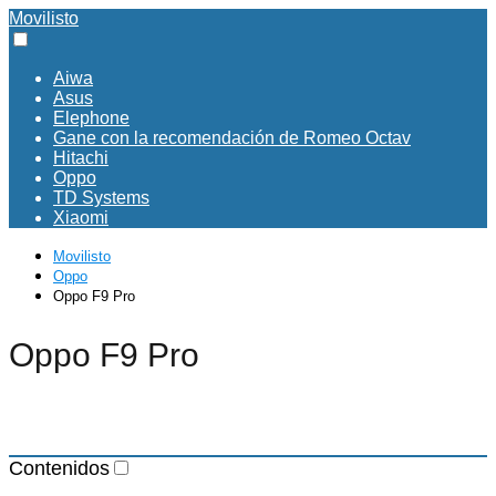
Movilisto
Aiwa
Asus
Elephone
Gane con la recomendación de Romeo Octav
Hitachi
Oppo
TD Systems
Xiaomi
Movilisto
Oppo
Oppo F9 Pro
Oppo F9 Pro
Contenidos