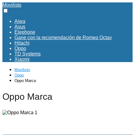
Movilisto
Aiwa
Asus
Elephone
Gane con la recomendación de Romeo Octav
Hitachi
Oppo
TD Systems
Xiaomi
Movilisto
Oppo
Oppo Marca
Oppo Marca