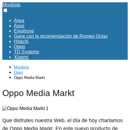
Movilisto
Aiwa
Asus
Elephone
Gane con la recomendación de Romeo Octav
Hitachi
Oppo
TD Systems
Xiaomi
Movilisto
Oppo
Oppo Media Markt
Oppo Media Markt
Que disfrutes nuestra Web, el día de hoy charlamos
de Oppo Media Markt. En este nuevo producto de