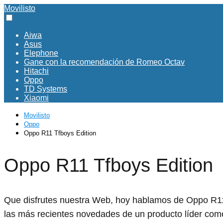
Movilisto
Aiwa
Asus
Elephone
Gane con la recomendación de Romeo Octav
Hitachi
Oppo
TD Systems
Xiaomi
Movilisto
Oppo
Oppo R11 Tfboys Edition
Oppo R11 Tfboys Edition
Que disfrutes nuestra Web, hoy hablamos de Oppo R11 
las más recientes novedades de un producto líder com