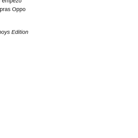
o empezó
mpras Oppo
oys Edition