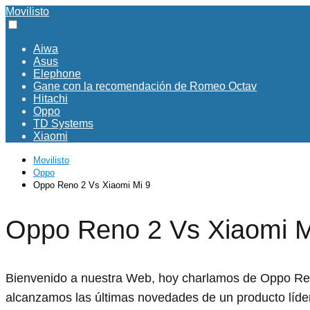
Movilisto
Aiwa
Asus
Elephone
Gane con la recomendación de Romeo Octav
Hitachi
Oppo
TD Systems
Xiaomi
Movilisto
Oppo
Oppo Reno 2 Vs Xiaomi Mi 9
Oppo Reno 2 Vs Xiaomi M
Bienvenido a nuestra Web, hoy charlamos de Oppo Reno
alcanzamos las últimas novedades de un producto líd